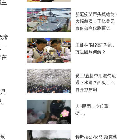
简主
新冠疫苗巨头莫德纳?
大幅裁员！千亿美元
市值如今仅剩百亿
级奢
王健林“限?高”乌龙，
是一
万达困局何解？
穿在
员工!直播中用漏勺疏
通下水道？西贝：不
再开放后厨
品是
人
人?民币，突传重
磅！,
东
特斯拉公布;马.斯克薪