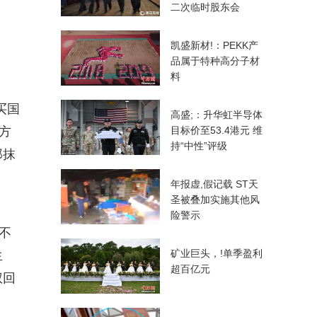
二次临时股东会
凯盛新材!：PEKK产
品属于特种高分子材
料
买国
高盛;：升华虹半导体
方
目标价至53.4港元 维
持“中性”评级
那抹
年报虚,假记载 ST天
圣被叠加实施其他风
险警示
不
矿业巨头，!单季盈利
生
超百亿元
权回