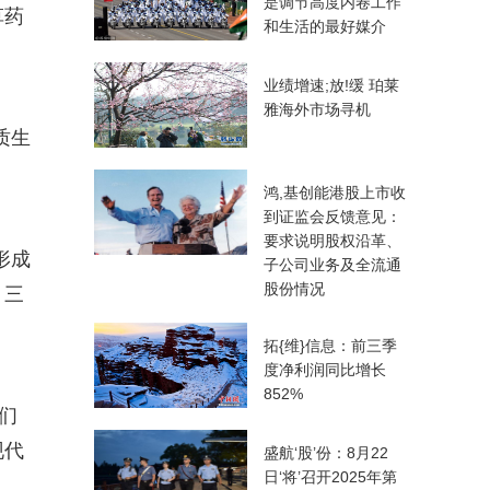
是调节高度内卷工作
草药
和生活的最好媒介
业绩增速;放!缓 珀莱
雅海外市场寻机
质生
鸿,基创能港股上市收
到证监会反馈意见：
要求说明股权沿革、
形成
子公司业务及全流通
股份情况
，三
拓{维}信息：前三季
度净利润同比增长
852%
们
现代
盛航‘股’份：8月22
日‘将’召开2025年第