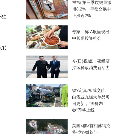
福‘特’第三季度销量激
增8.2%，早盘交易中
上涨近2%
份独
专家—称:A股呈现出
中长期投资机会
贞】
今{日}视!点：夜经济
持续释放消费新活力
锁?定真:实成交价、
白酒业九强大单品每
日更新，“酒价内
参”即将上线
英国<前>首相苏纳克
将<为>微软与