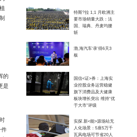
植
特斯?拉 1;1 月欧洲主
制
要市场销量大跌：法
国、瑞典、丹麦均腰
斩
渤,海汽车‘录’得6天3
板
辉的
国信<证>券：上海实
业控股业务运营稳健
更是
旗下消费品及大健康
板块增长突出 维持“优
于大市”评级
时
实探.新<能>源场站无
人化场景：5座5万千
一件
瓦风电场可节省20人