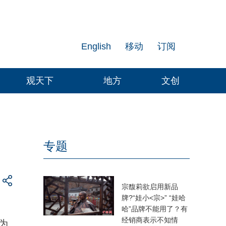
English
移动
订阅
观天下
地方
文创
专题
宗馥莉欲启用新品
牌?“娃小<宗>” “娃哈
哈”品牌不能用了？有
经销商表示不知情
为