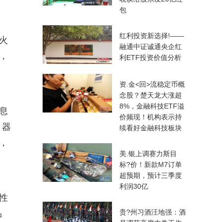
包
红利投资新选择!——
火
融通中证诚通央企红
，
利ETF投资价值分析
资.金<回>流稳定币概
念股？楚天龙大涨超
8%，金融科技ETF溢
息
价频现！机构表示持
、器
续看好金融科技板块
，
美.银上调赛力斯目
标?价！新款M7订单
超预期，预计三季度
利润30亿
性
贵?州习酒汪地强：酒
品