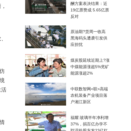
酬方案表决结果：近
磨，
19亿票赞成 5.65亿票
反对
原油期?货周一收高
效、
黑海码头遭袭引发供
应担忧
煤炭股延续近期上?涨
中煤能源涨超5%兖矿
仿
能源涨超2%
境
中联数智网<联>高端
生活
农机装备产业项目落
户湘江新区
福耀:玻璃半年净利增
情
37%，捐百亿办学不
耽误给股东发23亿红