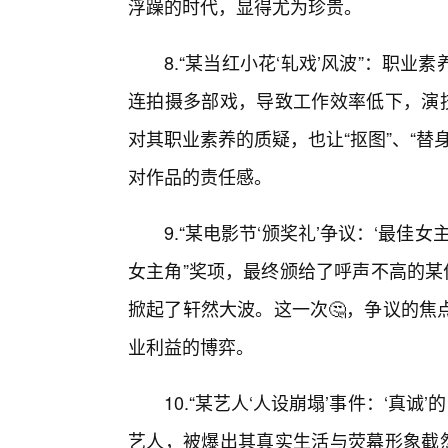
浮躁的时代，显得尤为珍贵。
8.“某当红小花‘轧戏’风波”：职
连拍摄多部戏，导致工作效率低下，演技
对其职业素养的质疑，也让“抠图”、“
对作品的责任感。
9.“某电影节‘颁奖礼’争议：‘最佳女
女主角”奖项，最终颁给了呼声不高的某
掀起了轩然大波。这一次🤔，争议的焦
业利益的博弈。
10.“某艺人‘人设崩塌’事件：‘真诚
艺人，被爆出其真实生活与荧幕形象截然