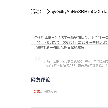
活动：【
8cjVGdkyAuHwSRRkeCZXbTJ
红杉资!本推出9..5亿美元新早期基金，秉持“下
【轻工|<奥>瑞.金（002701）2025年三季
宁德时代创—始股东拟百亿级减持
声明：证券时报力求信息真实、准确，文章提及内
下载“证券时报”官方APP，或关注官方微信公众
网友评论
登录
后可以发言