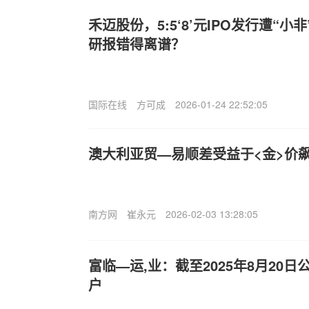
禾迈股份，5:5‘8’元IPO发行遭“小
研报错得离谱？
国际在线
方可成
2026-01-24 22:52:05
澳大利亚贸—易顺差受益于<金>价
南方网
崔永元
2026-02-03 13:28:05
富临—运,业：截至2025年8月20日
户