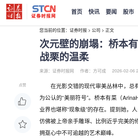
首页
快讯
要闻
股市
您当前的位置：
证券时报
>
公司
>
正文
次元壁的崩塌：桥本有
战栗的温柔
来源：证券时报网
作者：方可成
2026-02-06 
在光影交错的现代审美丛林中，总
点赞
为公认的“美丽符号”。桥本有菜（Arina
业界也堪称“现象级”的存在。提到她，
仿佛被上帝亲手雕琢、比例近乎完美的
拥趸心中不可逾越的艺术巅峰。