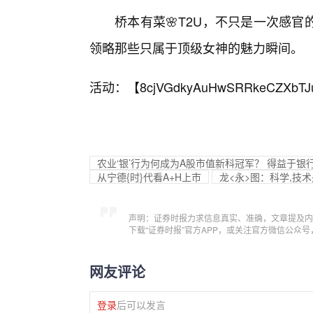
桥本有菜🌸T2U，不只是一次感
领略那些只属于顶级女神的魅力瞬间。
活动：【
8cjVGdkyAuHwSRRkeCZXbTJ
农业‘银’行为何成为A股市值新科冠军？ 得益于银
从宁德{时}代看A+H上市
龙<永>图：科学,技
声明：证券时报力求信息真实、准确，文章提及内
下载“证券时报”官方APP，或关注官方微信公众
网友评论
登录
后可以发言