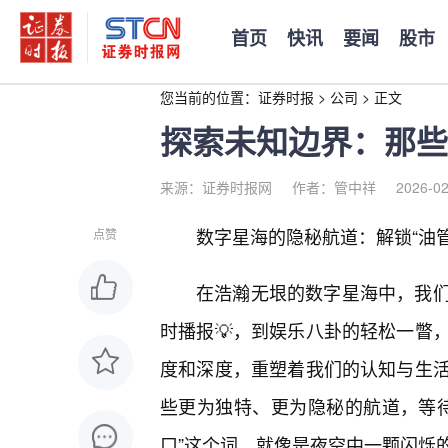
首页
快讯
要闻
股市
您当前的位置：
证券时报
>
公司
>
正文
探索未知边界：那些
来源：证券时报网
作者：管中祥
2026-02
数字星海的隐秘航道：解锁“油管
点赞
在浩瀚无垠的数字星海中，我们
时播报💡，到娱乐八卦的轻松一瞥
度和深度，重塑着我们的认知与生
些更为独特、更为隐秘的航道，等待
口”这个词，就像是夜空中一颗闪烁