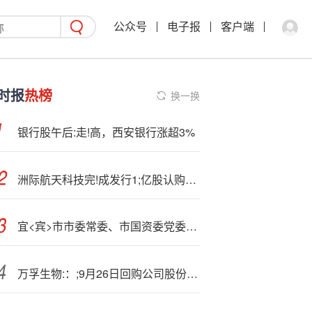
公众号
电子报
客户端
时报
热榜
换一换
银行股午后:走!高，西安银行涨超3%
洲际航天科技完!成发行1;亿股认购股份 净筹约6450万港元
宜<宾>市市委常委、市国资委党委书记刘乃贵一行到访国联股份
万孚生物:：;9月26日回购公司股份数量为13000股