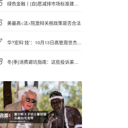
绿色金融丨{自}愿减排市场标准建设加速
美最高<法>院激辩关税政策是否合法
华?宏科‘技’：10月13日高管周世杰减持股份合计40.97万股
冬{季}消费避坑指南：这些投诉渠道你一定要知道