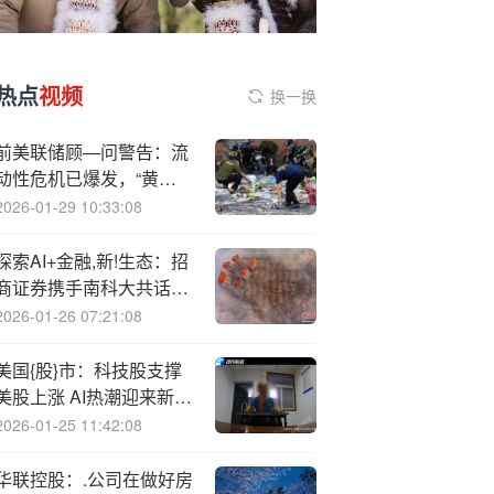
热点
视频
换一换
前美联储顾—问警告：流
动性危机已爆发，“黄金
抛售”是重要信号
2026-01-29 10:33:08
探索AI+金融,新!生态：招
商证券携手南科大共话金
融科技前沿实践
2026-01-26 07:21:08
美国{股}市：科技股支撑
美股上涨 AI热潮迎来新一
轮考验
2026-01-25 11:42:08
华联控股：.公司在做好房