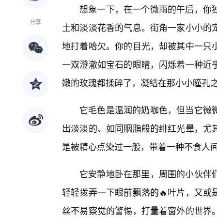
想象一下，在一个微雨的午后，你
分享
土和淡淡花香的气息。街角一家小小的
地打着哈欠。你的目光，却被其中一只
一双澄澈如宝石的眼睛，闪烁着一种近乎
嫩的玫瑰都揉碎了，凝结在那小小瞳孔
它毛色是温润的奶咖色，但当它微
出淡淡的、如同胭脂般的绯红光晕，尤其
是被精心点染过一般，带着一种不食人
它安静地卧在那里，周围的小伙伴
轻轻拨弄一下眼前飘落的🔥叶片，又或
丝不易察觉的警惕，打量着窗外的世界