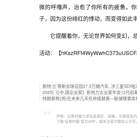
微的呼噜声，治愈了你所有的疲惫。你
子，因为这份绯红的悸动，而变得如此
它提醒着你，无论世界如何变幻，
活动：【
hKszRFt4WyWwhC373uUSCF
斯特‘兰’蒂斯全球召回37.5万辆汽车, 涉三星SDI
2025{《}中,国企业家》影响力企业家年会12月
特朗普称{将}在未来几天任命接替美—联储理事库
声明：证券时报力求信息真实、准确，文章提及内
下载“证券时报”官方APP，或关注官方微信公众