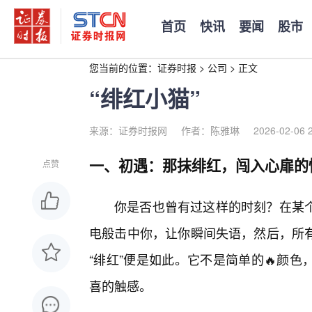
首页
快讯
要闻
股市
您当前的位置：
证券时报
>
公司
>
正文
“绯红小猫”
来源：证券时报网
作者：陈雅琳
2026-02-06 
一、初遇：那抹绯红，闯入心扉的
点赞
你是否也曾有过这样的时刻？在某
电般击中你，让你瞬间失语，然后，所有
“绯红”便是如此。它不是简单的🔥颜
喜的触感。